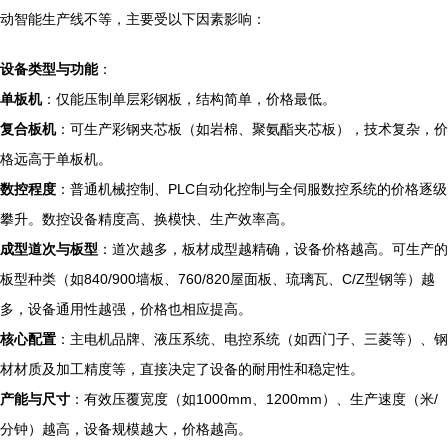
动智能生产线不等，主要受以下因素影响：
设备类型与功能
：
单板机
：仅能压制单层彩钢板，结构简单，价格最低。
复合板机
：可生产彩钢夹芯板（如岩棉、聚氨酯夹芯板），技术复杂，价
格远高于单板机。
数控程度
：普通机械控制、PLC自动化控制与全伺服数控系统的价格逐级
攀升。数控设备精度高、换模快、生产效率高。
成型道次与板型
：道次越多，板材成型越精确，设备价格越高。可生产的
板型种类（如840/900墙板、760/820屋面板、琉璃瓦、C/Z型钢等）越
多，设备通用性越强，价格也相应提高。
核心配置
：主电机品牌、液压系统、电控系统（如西门子、三菱等）、钢
材材质及加工精度等，直接决定了设备的耐用性和稳定性。
产能与尺寸
：有效压覆宽度（如1000mm、1200mm）、生产速度（米/
分钟）越高，设备规模越大，价格越高。