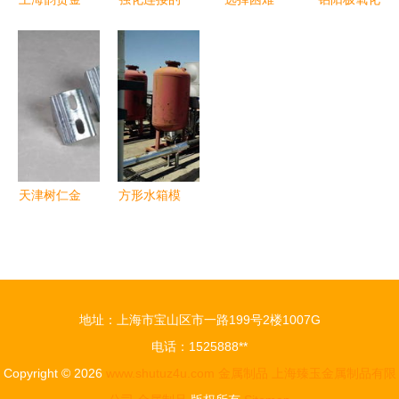
属制品供应
关键 带槽
症?看看别
加工技术解
库存7079
薄壁自攻镶
人是怎么挑
析 从本色
铝棒 量大
嵌件208在
不锈钢板刨
光亮到精准
从优，质量
多领域的应
槽产品的
着色的工艺
与价格的双
用优势与选
全流程
重保障
购指南
天津树仁金
方形水箱模
属制品专家
板与苏州鸿
邀您共赴上
迪金属制品
海紧固件与
专业制造的
技术展 携
可靠选择
地址：上海市宝山区市一路199号2楼1007G
手探索厨房
电话：1525888**
用品新机
Copyright © 2026
www.shutuz4u.com
金属制品
上海臻玉金属制品有限
遇，共创双