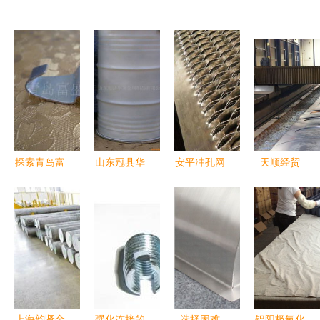
探索青岛富
山东冠县华
安平冲孔网
天顺经贸
盛源金属制
龙金属制品
与4S店不
恩邦金属制
品厂的匠心
公司网站 -
锈钢幕墙网
品
工艺与品牌
厨房用品展
高端货架圆
影响
示
孔网洞洞板
工艺探秘
上海韵贤金
强化连接的
选择困难
铝阳极氧化