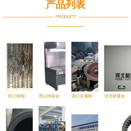
产品列表
PRODUCT
----------------
匠心铸铜
昆山坤泰金
浙江金属制
河北裕通金
艺，上海竹
属制品厂
品供求新动
属制品 精
下金属制品
镭射加工引
脉 服装设
工细作，打
——铜门窗
领厨房用品
备与图片信
造厨房用品