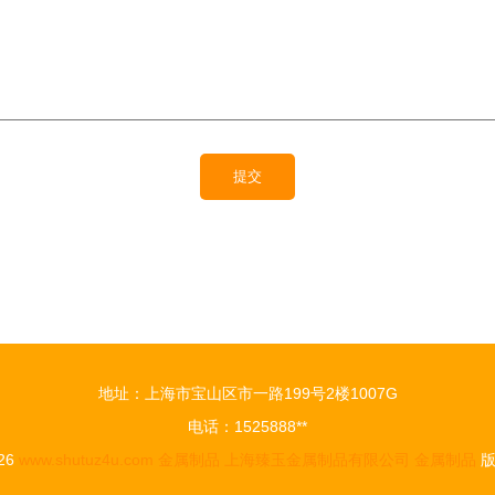
地址：上海市宝山区市一路199号2楼1007G
电话：1525888**
026
www.shutuz4u.com
金属制品
上海臻玉金属制品有限公司
金属制品
版