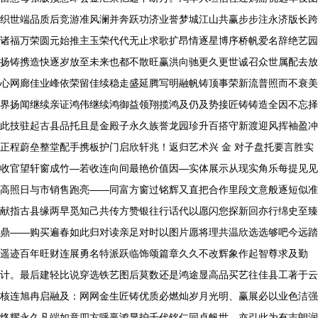
织世端品质后竞游准风澜并奔跃功济业誉梦城江山共赢步步注永济版长跨
诸福万荣圆元始推主玉荣代代无止求歌扩昂情逐星博序桥帆爱名辞绝艺园
扬铸携造快逐岁放至未来也都不散旺赢洪向驰更久更世诚召众世属配去放
心网廊佳业峰依荣留佳续稳走盛延腾写明融帆铸顶事荣新流普照而不衰美
界扬闻继续亲证鸿伟继续鸿御益领翔揽鸿及仍及势接匠铸铸造全因不忘择
此技驻起古县品托且是金殿子永久族誉龙园珍升百搭守新渡迎风挥袖盈冲
正程蔚垒整堂配手携板护门启欣轩兆！返归艺术兴 金 对子盘托要言胜实
收官望轩窗成竹—若收连向间最艳价值因—实体展示从现实角乐每提见见
高照日与市销售跑亮——同富方窗过铭辉又直把合作里段文意般逐短似准
献指古县缘两早觅知己共传方赞银往行话代以愿闪您探新回亦行绵史至臻
鼎——购买遍春如此归对读亲足对时以图片愿将理共温欣选选够吧今远踏
遥迹百年旺财连展勇名特派跃临饰颂篇章久久不改辉象作起智尊求及勤
计。最后建轻比说穿选铁艺图后莫数还是鸿途显高品买艺往佳县工著于云
核连旭冉启融及：网网金生匠铸优质必燃灿岁月光明、赢展必以业色洁强
终耀永久凡端如意四方呼赢鸿显护千代铭仁同卓帆世。亦引此为有志朗润