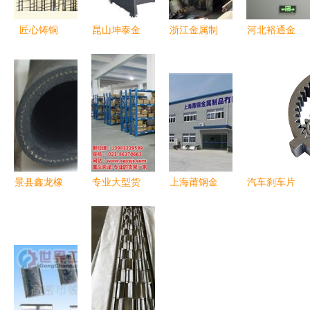
匠心铸铜
昆山坤泰金
浙江金属制
河北裕通金
艺，上海竹
属制品厂
品供求新动
属制品 精
下金属制品
镭射加工引
脉 服装设
工细作，打
——铜门窗
领厨房用品
备与图片信
造厨房用品
定制价格与
新风尚
息的三元共
的品质之选
工艺解析
振
景县鑫龙橡
专业大型货
上海莆钢金
汽车刹车片
塑金属制品
架批发 奕
属制品 借
厂家分享
销售部 厨
泽金属制
力中华轴承
粉末冶金材
房用品的创
品，品质之
网，重塑厨
料应用在厨
新与品质之
选
房用品产业
房用品中的
选
新标杆
限制