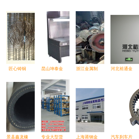
匠心铸铜
昆山坤泰金
浙江金属制
河北裕通金
艺，上海竹
属制品厂
品供求新动
属制品 精
下金属制品
镭射加工引
脉 服装设
工细作，打
——铜门窗
领厨房用品
备与图片信
造厨房用品
定制价格与
新风尚
息的三元共
的品质之选
工艺解析
振
景县鑫龙橡
专业大型货
上海莆钢金
汽车刹车片