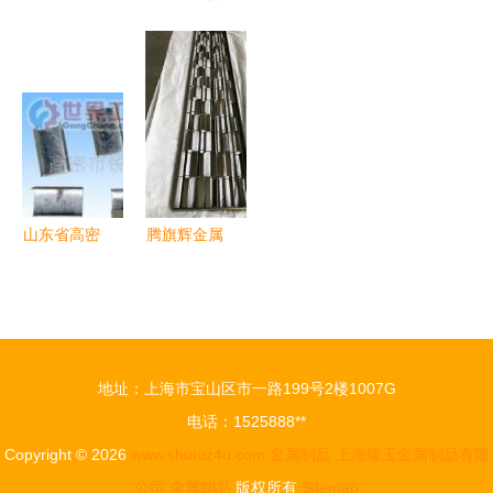
塑金属制品
架批发 奕
属制品 借
厂家分享
销售部 厨
泽金属制
力中华轴承
粉末冶金材
房用品的创
品，品质之
网，重塑厨
料应用在厨
新与品质之
选
房用品产业
房用品中的
选
新标杆
限制
山东省高密
腾旗辉金属
市打包扣
制品 打造
金属制品包
高品质金属
装的物流利
屏风与厨房
器与行业优
用品的行业
地址：上海市宝山区市一路199号2楼1007G
势
标杆
电话：1525888**
Copyright © 2026
www.shutuz4u.com
金属制品
上海臻玉金属制品有限
公司
金属制品
版权所有
Sitemap