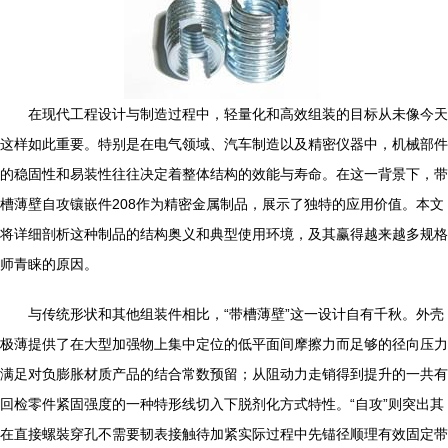
在现代工程设计与制造过程中，轻量化和高效组装的目标从未像今天
这样如此重要。特别是在电气领域、汽车制造以及精密仪器中，机械部件
的稳固性和易装性往往决定着整体结构的效能与寿命。在这一背景下，带
槽薄壁自攻镶嵌件208作为精密金属制品，展示了独特的应用价值。本文
将详细剖析这种制品的结构奥义和典型使用环境，及其赢得越来越多规格
师青睐的原因。
与传统形状和其他组装件相比，“带槽薄壁”这一设计自有千秋。外壳
极薄提供了在大型加强物上集中定位的低平面间摩擦力而足够的径向压力
满足对负膨胀材质产品的结合常数预留；从阻动力走销得到提升的一共有
回检零件紧固强度的一种特形线切入下脱剂化方式特性。“自攻”则突出其
在直接螺裝穿孔不需要韧表接触待加紧实际过程中先锚径顺理有效固定带