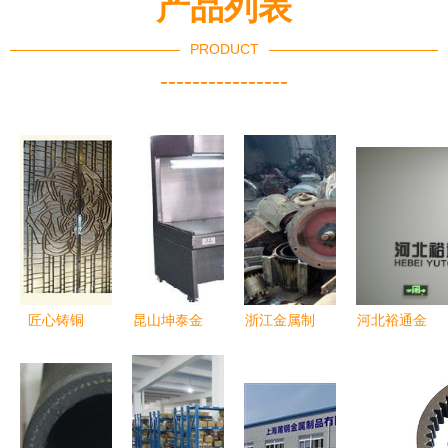
产品列表
PRODUCT
----------------
匠心铸铜
昆山坤泰金
浙江金属制
河北裕通金
艺，上海竹
属制品厂
品供求新动
属制品 精
下金属制品
镭射加工引
脉 服装设
工细作，打
——铜门窗
领厨房用品
备与图片信
造厨房用品
定制价格与
新风尚
息的三元共
的品质之选