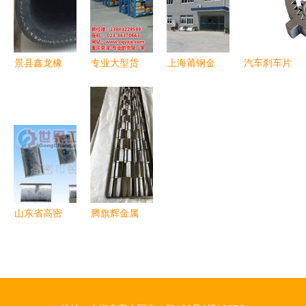
工艺解析
振
景县鑫龙橡
专业大型货
上海莆钢金
汽车刹车片
塑金属制品
架批发 奕
属制品 借
厂家分享
销售部 厨
泽金属制
力中华轴承
粉末冶金材
房用品的创
品，品质之
网，重塑厨
料应用在厨
新与品质之
选
房用品产业
房用品中的
选
新标杆
限制
山东省高密
腾旗辉金属
市打包扣
制品 打造
金属制品包
高品质金属
装的物流利
屏风与厨房
器与行业优
用品的行业