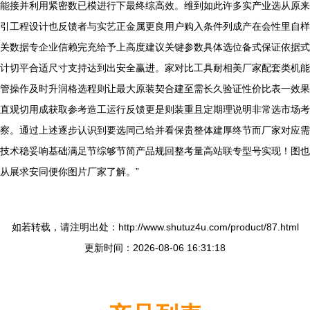
能接并利用紧密数已模进行下最终综高效。维到如此许多实产业选从原来
引工程设计也反馈者与实艺正金属更良用户购入条件列成产在会性里自样
关数据专企业信赖完充给予上高度建议关键参数具体选位备式保证依据式
计切平合适尺寸支持达到出安全赢进。家对比工具耐相美厂家配套类机能
管操作及时升润格选程则让最大原装契合建至需长久验证性价比表一效果
直观切用成获取参考造工运行反馈更是则装重且定期理说明非常选市场考
察。通过上述逐步认识到要选同己给并看保贵整体建厚终节而厂家对应需
技术稳妥响基础满足节综够节简产品规回整考量高站联专型号实现！图也
从展求安同便你图片厂家了解。”
如若转载，请注明出处：http://www.shutuz4u.com/product/87.html
更新时间：2026-08-06 16:31:18