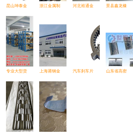
昆山坤泰金
浙江金属制
河北裕通金
景县鑫龙橡
属制品厂
品供求新动
属制品 精
塑金属制品
镭射加工引
脉 服装设
工细作，打
销售部 厨
领厨房用品
备与图片信
造厨房用品
房用品的创
新风尚
息的三元共
的品质之选
新与品质之
振
选
专业大型货
上海莆钢金
汽车刹车片
山东省高密
架批发 奕
属制品 借
厂家分享
市打包扣
泽金属制
力中华轴承
粉末冶金材
金属制品包
品，品质之
网，重塑厨
料应用在厨
装的物流利
选
房用品产业
房用品中的
器与行业优
新标杆
限制
势