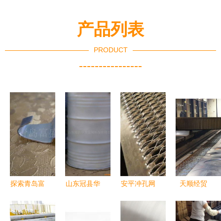
产品列表
PRODUCT
----------------
探索青岛富
山东冠县华
安平冲孔网
天顺经贸
盛源金属制
龙金属制品
与4S店不
恩邦金属制
品厂的匠心
公司网站 -
锈钢幕墙网
品