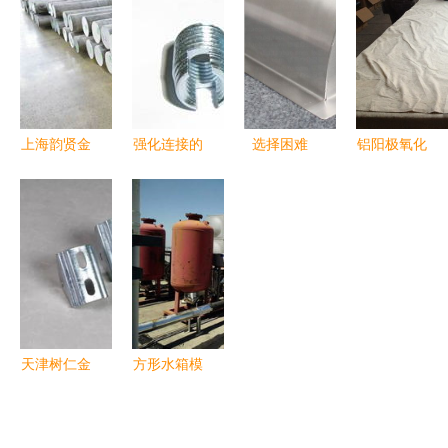
工艺与品牌
厨房用品展
高端货架圆
影响
示
孔网洞洞板
工艺探秘
上海韵贤金
强化连接的
选择困难
铝阳极氧化
属制品供应
关键 带槽
症?看看别
加工技术解
库存7079
薄壁自攻镶
人是怎么挑
析 从本色
铝棒 量大
嵌件208在
不锈钢板刨
光亮到精准
从优，质量
多领域的应
槽产品的
着色的工艺
与价格的双
用优势与选
全流程
重保障
购指南
天津树仁金
方形水箱模
属制品专家
板与苏州鸿
邀您共赴上
迪金属制品