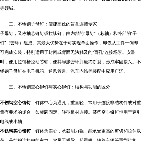
等领域。
二、不锈钢子母钉：便捷高效的盲孔连接专家
子母钉，又称抽芯铆钉或拉铆钉，由内部的“母钉”（芯轴）和外部的“子
钉”（套环）组成。其最大优势在于可实现单面操作，即仅从工件一侧即
可完成安装，特别适用于封闭或背面无法触及的“盲孔”连接场景。安装
时，使用拉铆枪拉动芯轴，使其膨胀套环并最终断裂，形成牢固接头。不
锈钢子母钉在电子机箱、通风管道、汽车内饰等装配中应用广泛。
三、不锈钢空心铆钉与实心铆钉：结构与功能的区分
不锈钢空心铆钉
：钉体中心为通孔，重量轻，常用于连接非结构件或对重
量有要求的场合，如标牌固定、轻型板材连接。某些空心铆钉也用于穿引
电线或小轴。
不锈钢实心铆钉
：钉体为实心，承载能力强，能承受更高的剪切和拉伸载
荷，是结构连接中的主力，常见于桥梁、起重机、铁路车辆等重型结构。